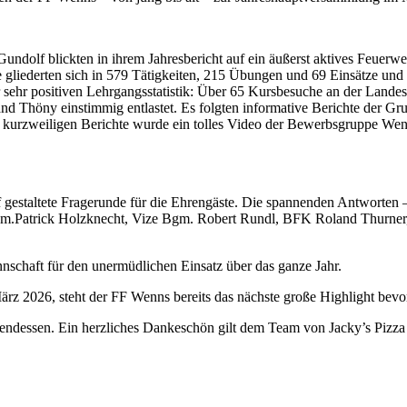
dolf blickten in ihrem Jahresbericht auf ein äußerst aktives Feuerwe
e gliederten sich in 579 Tätigkeiten, 215 Übungen und 69 Einsätze und
r sehr positiven Lehrgangsstatistik: Über 65 Kursbesuche an der Lande
 Thöny einstimmig entlastet. Es folgten informative Berichte der Gr
urzweiligen Berichte wurde ein tolles Video der Bewerbsgruppe Wenns 
estaltete Fragerunde für die Ehrengäste. Die spannenden Antworten –
: Bgm.Patrick Holzknecht, Vize Bgm. Robert Rundl, BFK Roland Thurner
chaft für den unermüdlichen Einsatz über das ganze Jahr.
z 2026, steht der FF Wenns bereits das nächste große Highlight bevo
essen. Ein herzliches Dankeschön gilt dem Team von Jacky’s Pizza Gr