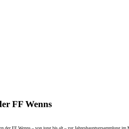
der FF Wenns
en der FF Wenns – von jung bis alt – zur Jahreshauptversammlung im