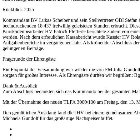
Rückblick 2025
Kommandant BV Lukas Scheiber und sein Stellvertreter OBI Stefan Gun
beeindruckenden 18.437 freiwillig geleisteten Stunden erbracht. Dies
Kurskartenbearbeiter HV Patrick Pfefferle berichtete zudem von eine
werden. Nach dem erfreulichen Kassabericht wurde Kassier HV Roland
Aufgabenbereiche im vergangenen Jahr. Als krönender Abschluss der k
gelungenen Beiträge.
Fragerunde der Ehrengäste
Ein Fixpunkt der Versammlung war wieder die von FM Julia Gundolf g
sorgten für großes Interesse. Als Ehrengäste durften wir begrüßen
Dank & Ausblick
Zum Abschluss bedankten sich das Kommando bei der gesamten Manns
Mit der Übernahme des neuen TLFA 3000/100 am Freitag, den 13. Mär
Den gemütlichen Ausklang fand die JHV bei einem gemeinsamen Abend
Michaela Gundolf für das großartige Nachspeisenbuffet.