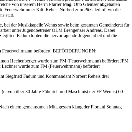
elche von unserem Herrn Pfarrer Mag. Otto Gleinser abgehalten
e Feuerwehr unter Kdt. Reheis Norbert zum Pitztalerhof, wo die
s statt.
sse, bei der Musikkapelle Wenns sowie beim gesamten Gemeinderat für
beit unter Jugendbetreuer OLM Brengenzer Andreas. Dabei
iegfried Fadum lobten die hervorragende Jugendarbeit und die
nd zum Feuerwehrmann befördert. BEFÖRDERUNGEN:
Simon Hechenberger wurde zum FM (Feuerwehrmann) befördert JFM
k Lechner wurde zum FM (Feuerwehrmann) befördert
ant Siegfried Fadum und Kommandant Norbert Reheis drei
 (davon über 30 Jahre Fähnrich und Maschinist der FF Wenns) 60
. Nach einem gemeinsamen Mittagessen klang der Floriani Sonntag