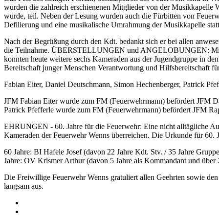
wurden die zahlreich erschienenen Mitglieder von der Musikkapelle
wurde, teil. Neben der Lesung wurden auch die Fürbitten von Feuerw
Defilierung und eine musikalische Umrahmung der Musikkapelle stattf
Nach der Begrüßung durch den Kdt. bedankt sich er bei allen anwese
die Teilnahme. ÜBERSTELLUNGEN und ANGELOBUNGEN: Mit großer Fr
konnten heute weitere sechs Kameraden aus der Jugendgruppe in den
Bereitschaft junger Menschen Verantwortung und Hilfsbereitschaft f
Fabian Eiter, Daniel Deutschmann, Simon Hechenberger, Patrick
JFM Fabian Eiter wurde zum FM (Feuerwehrmann) befördert JFM 
Patrick Pfefferle wurde zum FM (Feuerwehrmann) befördert JFM 
EHRUNGEN - 60. Jahre für die Feuerwehr: Eine nicht alltägliche A
Kameraden der Feuerwehr Wenns überreichen. Die Urkunde für 60. Jä
60 Jahre: BI Hafele Josef (davon 22 Jahre Kdt. Stv. / 35 Jahre Gr
Jahre: OV Krismer Arthur (davon 5 Jahre als Kommandant und über 2
Die Freiwillige Feuerwehr Wenns gratuliert allen Geehrten sowie de
langsam aus.