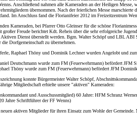
 Wenns. Anschließend nahmen alle Kameraden an der Heiligen Messe, w
ehrmitgliedern übernommen. Nach der feierlichen Messe marschierte di
and. Im Anschluss fand die Florianifeier 2012 im Freizeitzentrum Wenn
nden Kameraden, bei Pfarrer Otto Gleinser für die schöne Florianime
eude berichtet Kdt. Reheis über die sehr erfolgreiche Jugendar
 Aktiven Dienst überstellt werden. Bgm. Walter Schöpf und LBL ABI S
ür die Dorfgemeinschaft zu übernehmen.
 Pfefferle, Raphael Thöny und Dominik Lechner wurden Angelobt u
Daniel Deutschmann wurde zum FM (Feuerwehrmann) befördert JFM 
Raphael Thöny wurde zum FM (Feuerwehrmann) befördert JFM Domini
uszeichnung konnte Bürgermeister Walter Schöpf, Abschnittskommand
hrige Mitgliedschaft erhielte unsere "aktiven" Kameraden:
uppenkommandant und Ausschussmitglied) 60 Jahre: HFM Schranz Werner
0 Jahre Schriftführer der FF Wenns)
n neuen aktiven Mitglieder für ihren Einsatz zum Wohle der Gemeinde