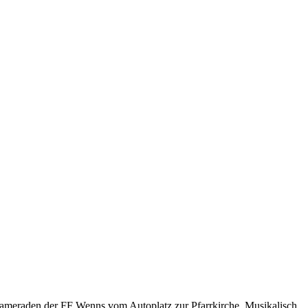
 Kameraden der FF Wenns vom Autoplatz zur Pfarrkirche. Musikalisch