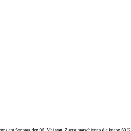
Wenns am Sonntag den 06. Mai statt. Zuerst marschierten die knapp 60