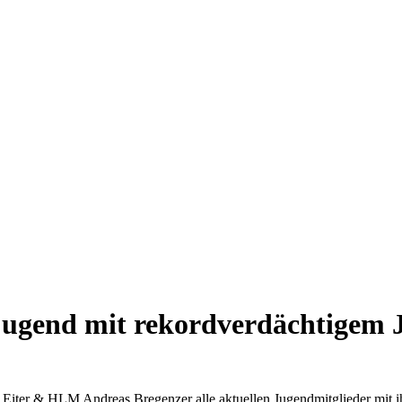
jugend mit rekordverdächtigem 
iter & HLM Andreas Bregenzer alle aktuellen Jugendmitglieder mit ihr