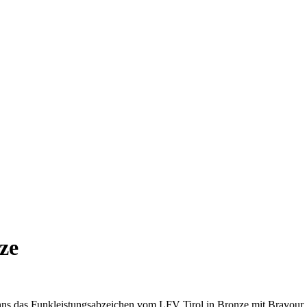
ze
ns das Funkleistungsabzeichen vom LFV Tirol in Bronze mit Bravour. 