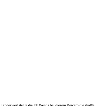
Landesweit stellte die FF Wenns bei diesem Bewerb die größte