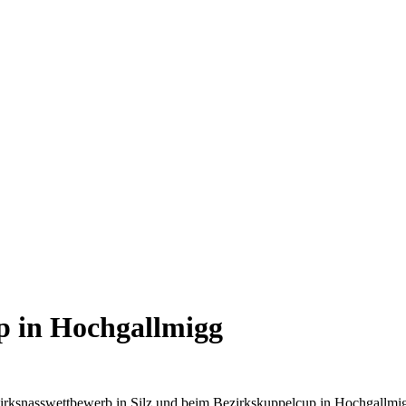
p in Hochgallmigg
nasswettbewerb in Silz und beim Bezirkskuppelcup in Hochgallmigg